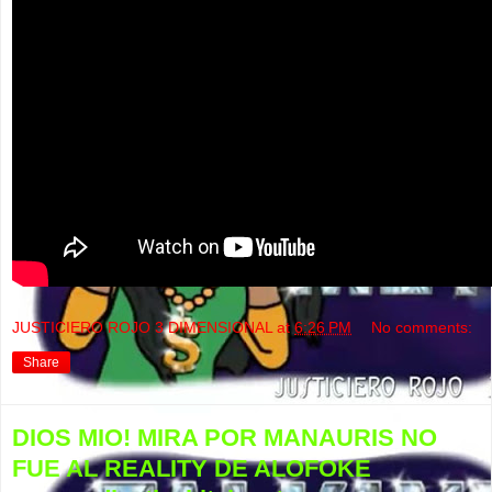
JUSTICIERO ROJO 3 DIMENSIONAL
at
6:26 PM
No comments:
Share
DIOS MIO! MIRA POR MANAURIS NO
FUE AL REALITY DE ALOFOKE