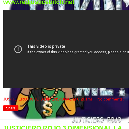
www.redjusticebitch.net
JUSTICIERO ROJO 3 DIMENSIONAL
at
6:20 PM
No comments:
Share
JUSTICIERO ROJO 3 DIMENSIONAL LA