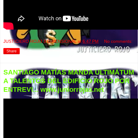
JUSTICIERO ROJO 3 DIMENSIONAL
at
6:47 PM
No comments:
Share
SANTIAGO MATÍAS MANDA ULTIMÁTUM
A TALENTOS DEL EDIFICIO ROJO POR
ENTREVI... www.juniorrojas.net