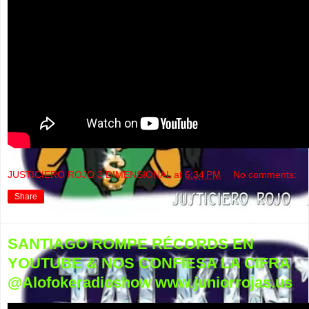
JUSTICIERO ROJO 3 DIMENSIONAL
at
6:34 PM
No comments:
Share
SANTIAGO ROMPE RÉCORDS EN
YOUTUBE & NOS CONFIESA LA CIFRA
@Alofokeradioshow www.juniorrojas.us