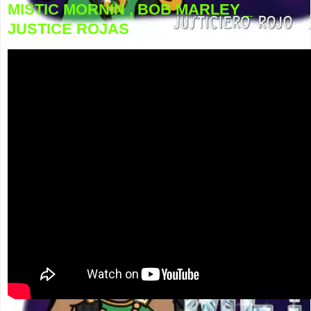
MISTIC MORNIN , BOB MARLEY _
JUSTICE ROJAS