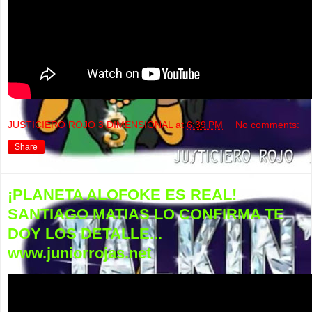
JUSTICIERO ROJO 3 DIMENSIONAL
at
6:39 PM
No comments:
Share
¡PLANETA ALOFOKE ES REAL!
SANTIAGO MATIAS LO CONFIRMA TE
DOY LOS DETALLE...
www.juniorrojas.net