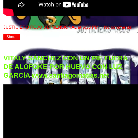
JUSTICIERO ROJO 3 DIMENSIONAL
at
6:59 PM
No comments:
Share
VITALY SÁNCHEZ CON UN PIE FUERA
DE ALOFOKE POR HUEVO CON LUZ
GARCÍA www.santiagomatias.net