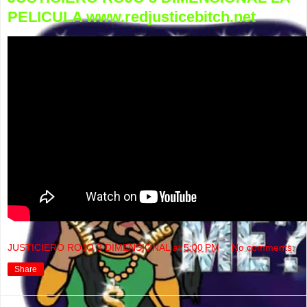
PELICULA www.redjusticebitch.net
JUSTICIERO ROJO 3 DIMENSIONAL
at
5:00 PM
No comments:
Share